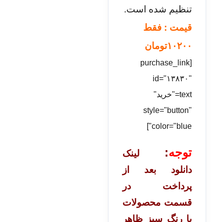
تنظیم شده ­است.
قیمت : فقط
۱۰۲۰۰
تومان
[purchase_link
id="۱۳۸۳۰"
text="خرید"
style="button"
color="blue"]
توجه
:
لینک
دانلود بعد از
پرداخت در
قسمت محصولات
با رنگ سبز ظاهر