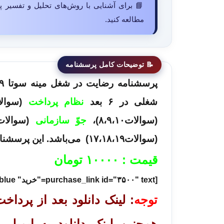
📘 برای آشنایی با روش‌های تحلیل و تفسیر پ
مطالعه کنید.
شغلی در ۶ بعد
نظام پرداخت
(سوالات ،۳
(سوالات۸،۹،۱۰)،
جوّ سازمانی
(سوالات۱۱،۱۲)
(سوالات۱۷،۱۸،۱۹) می‌باشد. این پرسشنامه استاندارد می‌باشد.
قیمت :
۱۰۰۰۰
تومان
[purchase_link id="۳۵۰۰" text="خرید" style="button" color="blue"]
توجه
: لینک دانلود بعد از پرد
همچنین لینک دانلود به ایمیل