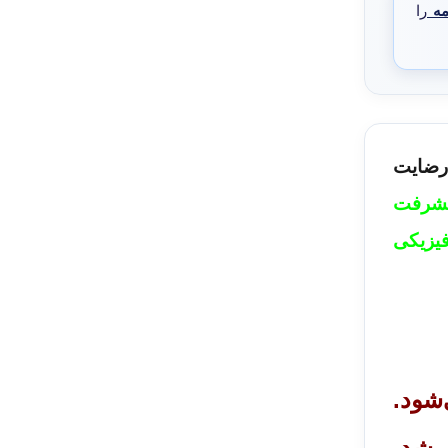
مه
را
ی ابعاد رضایت
یشرفت
یزیکی
شود.
 شد.