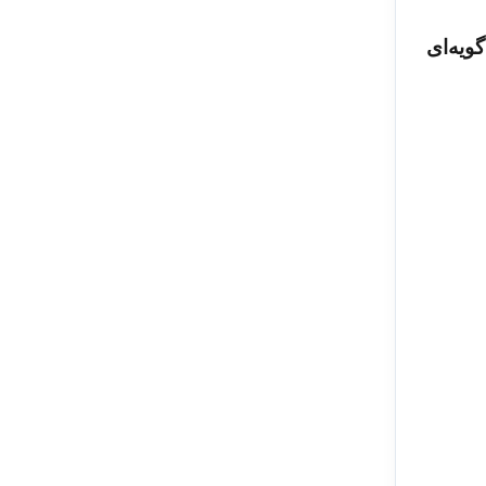
وهش منظور از رضایت شغلی نمره‌­اي است كه کارکنان به سوالات ۱۹ گویه‌ای