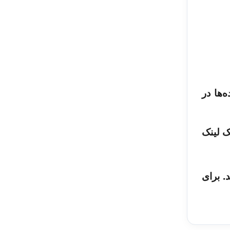
‌ها در
ک لینک
winrar فایل را از حالت zip خارج کنید. برای