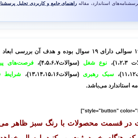
رسشنامه‌های استاندارد، مقاله
راهنمای جامع و کاربردی تحلیل پرسشنا
پرسشنامه رضایت در شغل مینه سوتا ۱۹ سوالی دارای ۱۹ سوال بوده و هدف آن بررس
۱،۲)،
نوع شغل
(سوالات۴،۵،۶،۷)،
فرصت­‌های پ
،
سبک رهبری
(سوالات۱۳،۱۴،۱۵،۱۶)،
شرایط ف
اخت در قسمت محصولات با رنگ سبز ظاهر می‌
ی که هنگام خرید ثبت می‌کنید ارسال خواهد