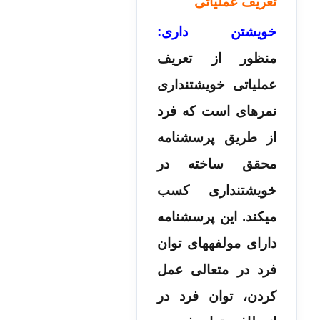
تعریف عملیاتی
خویشتن داری:
منظور از تعریف
عملیاتی خویشتن­داری
نمره­ای است که فرد
از طریق پرسشنامه
محقق ساخته در
خویشتن­داری کسب
می­کند. این پرسشنامه
دارای مولفه­های توان
فرد در متعالی عمل
کردن، توان فرد در