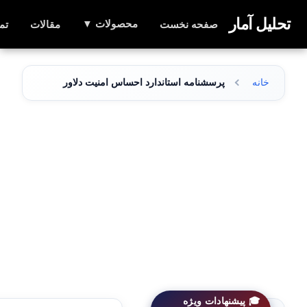
تحلیل آمار
محصولات ▼
صفحه نخست
مقالات
تم
خانه
پرسشنامه استاندارد احساس امنیت دلاور 1384
🎓 پیشنهادات ویژه