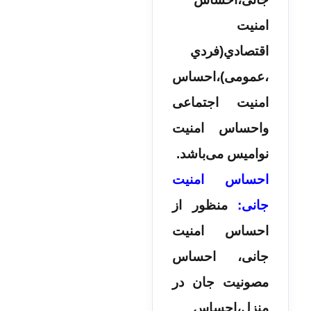
امنیت
اقتصادي(فردي
،عمومی)،احساس
امنیت اجتماعی
واحساس امنیت
نوامیس می­‌باشد.
احساس امنیت
جانی:
منظور از
احساس امنیت
جانی، احساس
مصونیت جان در
منزل،احساس