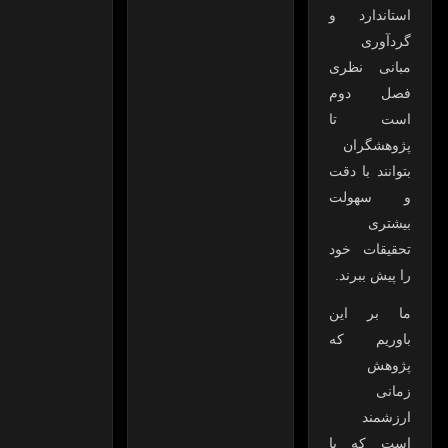
استاندارد و
گردآوری
مبانی نظری
فصل دوم
است تا
پژوهشگران
بتوانند با دقت
و سهولت
بیشتری
تحقیقات خود
را پیش ببرند.
ما بر این
باوریم که
پژوهش
زمانی
ارزشمند
است که با