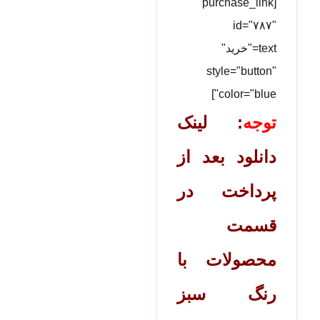
[purchase_link
id="۷۸۷"
text="خرید"
style="button"
color="blue"]
توجه
: لینک
دانلود بعد از
پرداخت در
قسمت
محصولات با
رنگ سبز