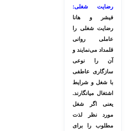
رضایت شغلی:
فیشر و هانا
رضایت شغلى را
عاملى روانی
قلمداد می­‌نمایند و
آن را نوعى
سازگارى عاطفى
با شغل و شرایط
اشتغال می­انگارند.
یعنی اگر شغل
مورد نظر لذت
مطلوب را برای