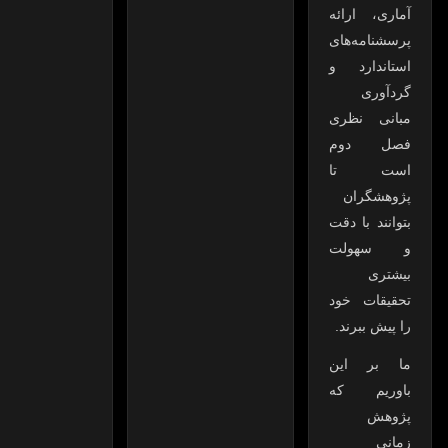
آماری، ارائه
پرسشنامه‌های
استاندارد و
گردآوری
مبانی نظری
فصل دوم
است تا
پژوهشگران
بتوانند با دقت
و سهولت
بیشتری
تحقیقات خود
را پیش ببرند.
ما بر این
باوریم که
پژوهش
زمانی