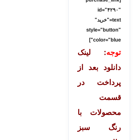
id="۴۲۹۰"
text="خرید"
style="button"
color="blue"]
توجه
: لینک
دانلود بعد از
پرداخت در
قسمت
محصولات با
رنگ سبز