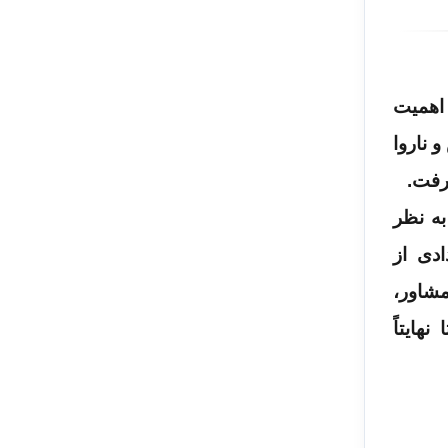
 اهمیت
 ناروا
به نظر
دی از
مشاور،
ایتاً