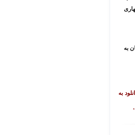
هاری
فی (۱۳۸۴) در مورد زنان به
لود به