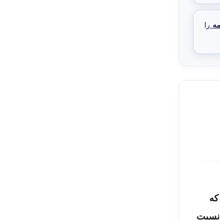
مه
را
که
 نسبت