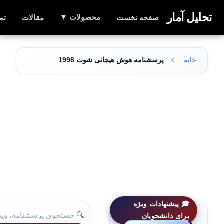
تحلیل آمار
محصولات ▼
صفحه نخست
مقالات
تم
خانه
پرسشنامه هوش هیجانی شوت 1998
🎓 پیشنهادات ویژه
🔍
برای دانشجویان