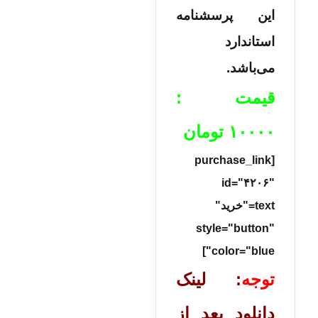
این پرسشنامه
استاندارد
می‌باشد.
قیمت :
۱۰۰۰۰
تومان
[purchase_link
id="۴۲۰۶"
text="خرید"
style="button"
color="blue"]
توجه
: لینک
دانلود بعد از