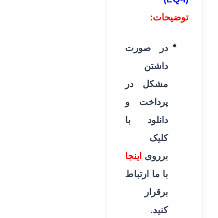
توضیحات:
در صورت
داشتن
مشکل در
پرداخت و
دانلود با
کلیک
برروی
اینجا
با ما ارتباط
برقرار
کنید.