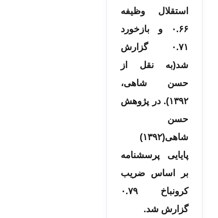
استقلال وظيفه
۰.۶۶ و بازخورد
۰.۷۱ گزارش
شد(به نقل از
حسن شاهی،
۱۳۹۲). در پژوهش
حسن
شاهی(۱۳۹۲)
پایایی پرسشنامه
بر اساس ضریب
کرونباخ ۰.۷۹
گزارش شد.