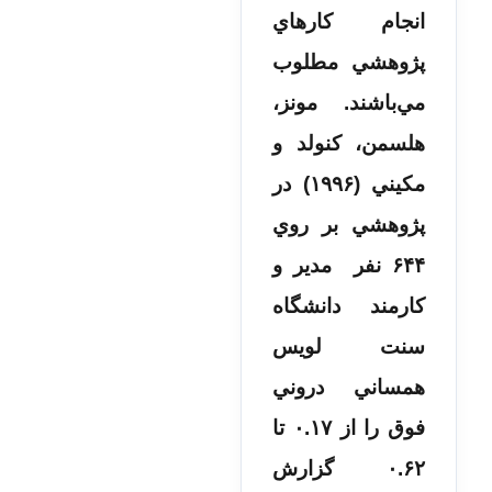
انجام كارهاي
پژوهشي مطلوب
مي‌باشند. مونز،
هلسمن، كنولد و
مكيني (۱۹۹۶) در
پژوهشي بر روي
۶۴۴ نفر مدير و
كارمند دانشگاه
سنت لويس
همساني دروني
فوق را از ۰.۱۷ تا
۰.۶۲ گزارش