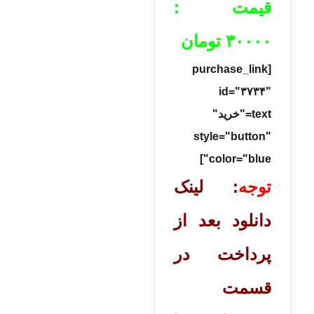
قیمت :
۳۰۰۰۰
تومان
[purchase_link
id="۳۷۳۴"
text="خرید"
style="button"
color="blue"]
توجه
: لینک
دانلود بعد از
پرداخت در
قسمت