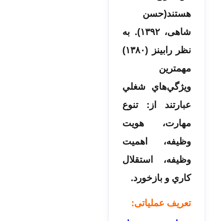
هستند(حسن
شاهی، ۱۳۹۲). به
نظر رابينز (۱۳۸۰)
مهمترين
ويژگي‌هاي شغلي
عبارتند از: تنوع
مهارت، هويت
وظيفه، اهميت
وظيفه، استقلال
كاري و بازخورد.
تعریف عملیاتی: