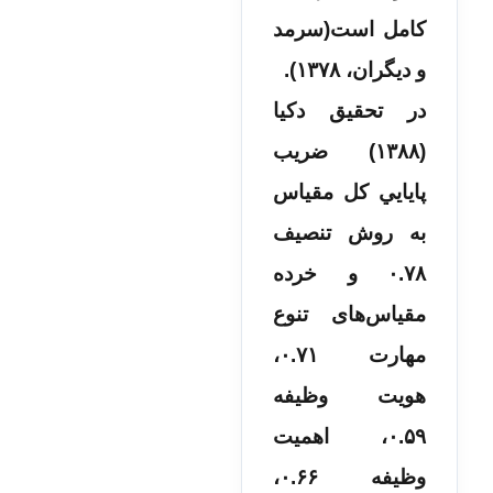
کامل است(سرمد
و دیگران، ۱۳۷۸).
در تحقیق دکیا
(۱۳۸۸) ضریب
پايايي كل مقياس
به روش تنصیف
۰.۷۸ و خرده
مقیاس‌های تنوع
مهارت ۰.۷۱،
هويت وظيفه
۰.۵۹، اهميت
وظيفه ۰.۶۶،