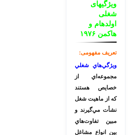
ویژگیهای
شغلی
اولدهام و
هاكمن ۱۹۷۶
تعریف مفهومی:
ويژگي‌هاي شغلي
مجموعه‌اي از
خصايص هستند
كه از ماهيت شغل
نشأت مي‌گيرند و
مبين تفاوت‌هاي
بين انواع مشاغل