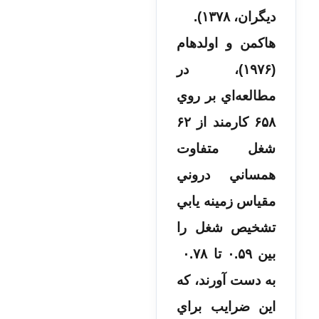
دیگران، ۱۳۷۸).
هاكمن و اولدهام
(۱۹۷۶)، در
مطالعه‌اي بر روي
۶۵۸ كارمند از ۶۲
شغل متفاوت
همساني دروني
مقياس زمينه يابي
تشخيص شغل را
بين ۰.۵۹ تا ۰.۷۸
به دست آورند، كه
اين ضرايب براي