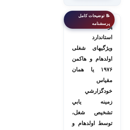
پرسشنامه
استاندارد
ویژگیهای شغلی
اولدهام و هاكمن
۱۹۷۶ یا همان
مقياس
خودگزارشي
زمينه يابي
تشخيص شغل،
توسط اولدهام و