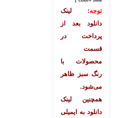
color="blue"]
توجه
: لینک
دانلود بعد از
پرداخت در
قسمت
محصولات با
رنگ سبز ظاهر
می‌شود.
همچنین لینک
دانلود به ایمیلی