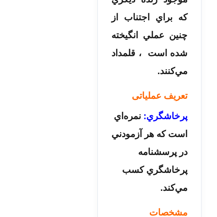
که براي اجتناب از
چنين عملي انگيخته
شده است ، قلمداد
مي‌کنند.
تعریف عملیاتی
پرخاشگري:
نمره‌اي
است که هر آزمودني
در پرسشنامه
پرخاشگري کسب
مي‌کند.
مشخصات