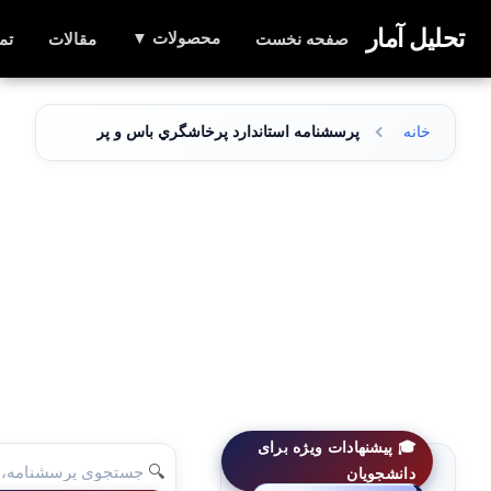
تحلیل آمار
محصولات ▼
صفحه نخست
مقالات
تم
خانه
پرسشنامه استاندارد پرخاشگري باس و پري 1992
🎓 پیشنهادات ویژه برای
🔍
دانشجویان