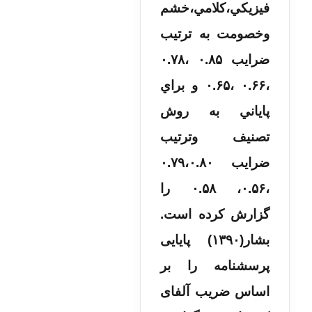
فيزيکي،کلامي،خشم
وخصومت به ترتيب
ضرايب ۰.۸۵ ،۰.۷۸
،۰.۶۶ ،۰.۶۵ و براي
پاياني به روش
تصنيف وترتيب
ضرايب ۰.۷۹،۰.۸۰
،۰.۵۶، ۰.۵۸ را
گزارش کرده است.
بشار(۱۳۹۰) پایایی
پرسشنامه را بر
اساس ضریب آلفای