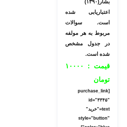
بشار(۱۳۹۰)
اعتباریابی شده
است. سوالات
مربوط به هر مولفه
در جدول مشخص
شده است.
قیمت : ۱۰۰۰۰
تومان
[purchase_link
id="۳۳۴۵"
text="خرید"
style="button"