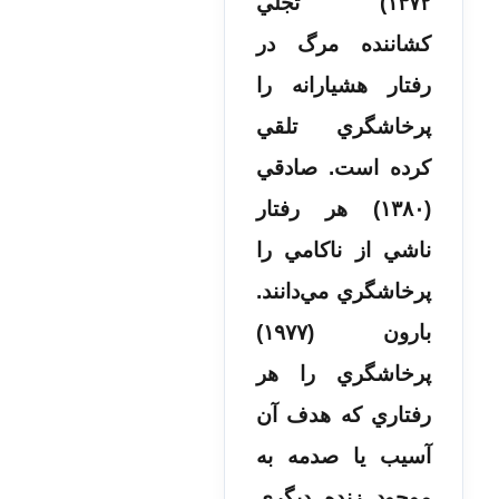
۱۳۷۲) تجلي
کشاننده مرگ در
رفتار هشيارانه را
پرخاشگري تلقي
کرده است. صادقي
(۱۳۸۰) هر رفتار
ناشي از ناکامي را
پرخاشگري مي‌دانند.
بارون (۱۹۷۷)
پرخاشگري را هر
رفتاري که هدف آن
آسيب يا صدمه به
موجود زنده ديگري