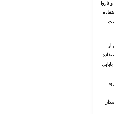
 ناروا
تفاده
ست.
 از
تفاده
ایایی
به
زرگتر از مقدار