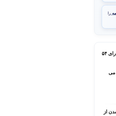
مه
را
پرسشنامه استاندارد سنجش معنویت درسال ۱۹۸۶ توسط هال و ادواردز ساخته‌شد. این پرسشنامه‌­ دارای ۵۴
می
دن از