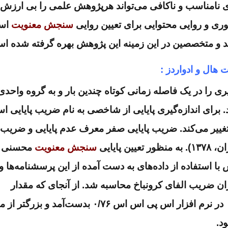
 نامناسب و ناکافی می‌تواند هرپژوهش علمی را بی ارزش و
سنجش معنویت
اس
د و متخصصین در این زمینه این پژوهش بهره گرفته شده ا
هال و ادواردز :
یری را در یک فاصله زمانی کوتاه چندین بار و به گروه واحدی
د. برای اندازه‌گیری پایایی از شاخصی به نام ضریب پایایی اس
 تغییر می‌کند. ضریب پایایی صفر معرف عدم پایایی و ضریب پ
۱۳).
به منظور تعیین پایایی
سنجش معنویت
محسنی
سپس با استفاده از داده‌های به دست آمده از این پرسشنامه‌ها و 
 ضریب الفای کرونباخ محاسبه شد. از آنجای که مقدار
بدست‌آمده آلفای کرونباخ برای این متغیر در نرم افزار اس پی اس اس ۰/۷۶ بدست‌آمد و ب