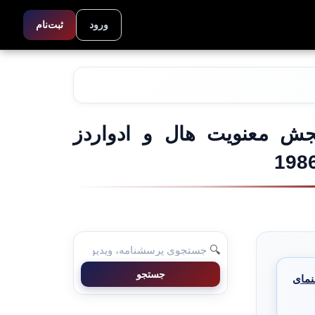
ورود
ثبت‌نام
جش معنویت هال و ادواردز
198
🔍
جستجو
نمای