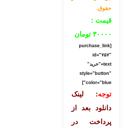
حقوق.
قیمت :
۳۰۰۰۰
تومان
[purchase_link
id="۷۵۷"
text="خرید"
style="button"
color="blue"]
توجه
: لینک
دانلود بعد از
پرداخت در