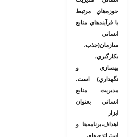
حوزه‌هاي مرتبط
با فرآيندهاي منابع
انساني
سازمان(جذب،
بکارگيري،
بهسازي و
نگهداري) است.
مديريت منابع
انساني بعنوان
ابزار
اهداف،برنامه‌ها و
استراتژي‌هاي